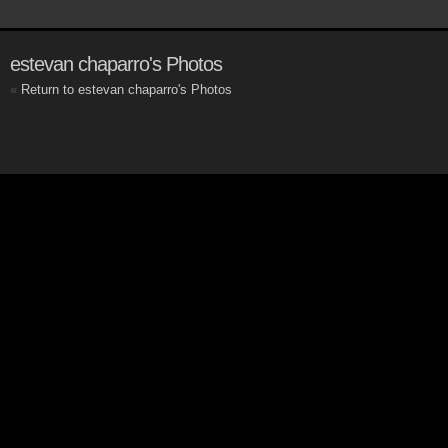
estevan chaparro's Photos
«
Return to estevan chaparro's Photos